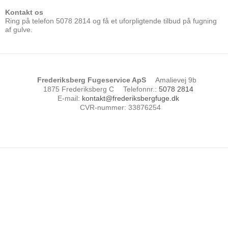
Kontakt os
Ring på telefon 5078 2814 og få et uforpligtende tilbud på fugning
af gulve. ​
Frederiksberg Fugeservice ApS
Amalievej 9b
1875 Frederiksberg C
Telefonnr.
:
5078 2814
E-mail
:
kontakt@frederiksbergfuge.dk
CVR-nummer
:
33876254