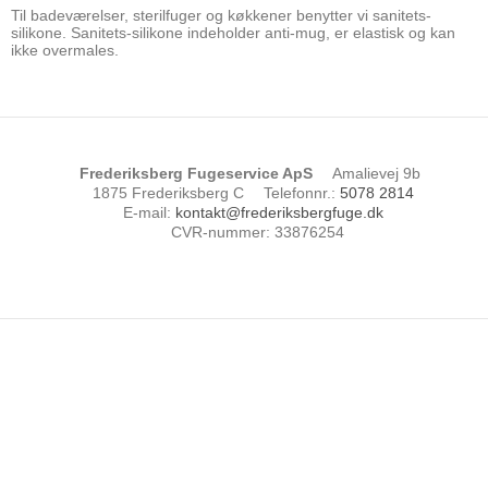
Til badeværelser, sterilfuger og køkkener benytter vi sanitets-
silikone. Sanitets-silikone indeholder anti-mug, er elastisk og kan
ikke overmales.
Frederiksberg Fugeservice ApS
Amalievej 9b
1875 Frederiksberg C
Telefonnr.
:
5078 2814
E-mail
:
kontakt@frederiksbergfuge.dk
CVR-nummer
:
33876254